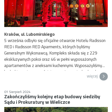
Kraków, ul. Lubomirskiego
5 września odbyło się oficjalne otwarcie Hotelu Radisson
RED i Radisson RED Aparments, których byliśmy
Generalnym Wykonawcą. Kompleks składa się z 229
ekskluzywnych pokoi oraz 46 w pełni wyposażonych
apartamentów z aneksami kuchennymi. Wyposażyliśmy
budynki w najnowocześniejsze systemy niezbędne do
więcej
funkcjonowania obiektu hotelowego tej klasy oraz w pełni
go umeblowaliśmy i zapewniliśmy kompletne
wyposażanie każdego pokoju i apartamentu.
01 Sierpień 2024
Zakończyliśmy kolejny etap budowy siedziby
Sądu i Prokuratury w Wieliczce