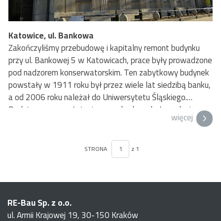
Katowice, ul. Bankowa
Zakończyliśmy przebudowę i kapitalny remont budynku
przy ul. Bankowej 5 w Katowicach, prace były prowadzone
pod nadzorem konserwatorskim. Ten zabytkowy budynek
powstały w 1911 roku był przez wiele lat siedzibą banku,
a od 2006 roku należał do Uniwersytetu Śląskiego.
Podstawowym założeniem przebudowy było nadanie
więcej
obiektowi nowej funkcji na potrzeby projektu „SPINplace
– centrum kreatywności i coworkingu”. Dawna sala kasowa
została przekształcona w salę wystawienniczo-
STRONA
z 1
konferencyjną ze ścianami pokrytymi odrestaurowanymi
stiukami.
RE-Bau Sp. z o.o.
ul. Armii Krajowej 19, 30-150 Kraków