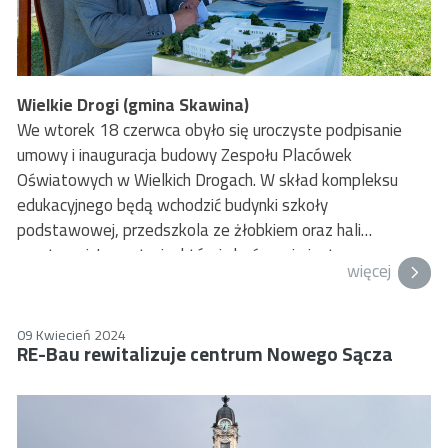
Wielkie Drogi (gmina Skawina)
We wtorek 18 czerwca obyło się uroczyste podpisanie
umowy i inauguracja budowy Zespołu Placówek
Oświatowych w Wielkich Drogach. W skład kompleksu
edukacyjnego będą wchodzić budynki szkoły
podstawowej, przedszkola ze żłobkiem oraz hali
sportowej. Inwestycja, której ukończenie jest
więcej
zaplanowane na 2 kwartał 2026 roku, ma być
najnowocześniejszym zespołem oświatowym gminy
Skawina.
09 Kwiecień 2024
RE-Bau rewitalizuje centrum Nowego Sącza