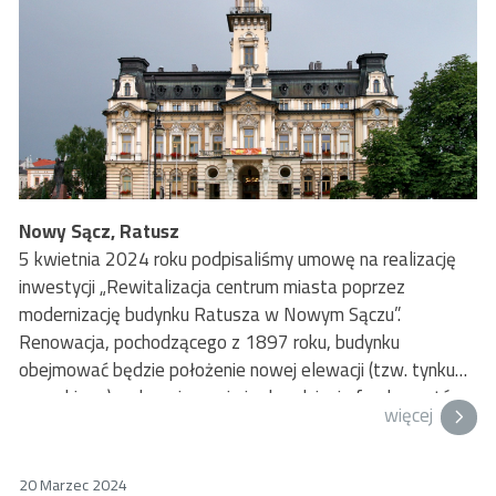
Nowy Sącz, Ratusz
5 kwietnia 2024 roku podpisaliśmy umowę na realizację
inwestycji „Rewitalizacja centrum miasta poprzez
modernizację budynku Ratusza w Nowym Sączu”.
Renowacja, pochodzącego z 1897 roku, budynku
obejmować będzie położenie nowej elewacji (tzw. tynku
rzymskiego), zabezpieczenie i odwodnienie fundamentów,
więcej
szereg prac w piwnicach, a także remont dachu.
20 Marzec 2024