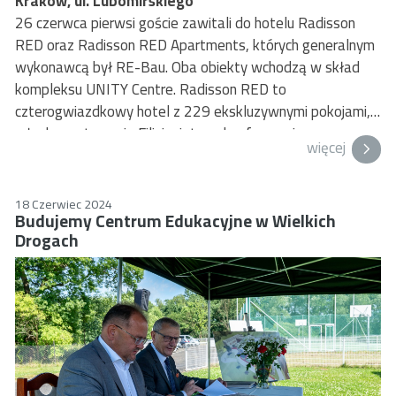
Kraków, ul. Lubomirskiego
26 czerwca pierwsi goście zawitali do hotelu Radisson
RED oraz Radisson RED Apartments, których generalnym
wykonawcą był RE-Bau. Oba obiekty wchodzą w skład
kompleksu UNITY Centre. Radisson RED to
czterogwiazdkowy hotel z 229 ekskluzywnymi pokojami,
włoską restauracją Filini, piętrem konferencyjnym oraz
więcej
podziemnym parkingiem.
18 Czerwiec 2024
Budujemy Centrum Edukacyjne w Wielkich
Drogach