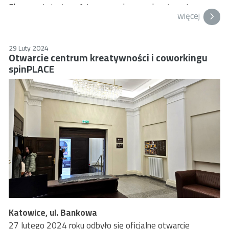
Ekspozycja jest częścią prac wykonanych w terenie
więcej
poobozowym, których celem było podkreślenie i opisanie
zachowanych śladów przeszłości tego miejsca.
29 Luty 2024
Otwarcie centrum kreatywności i coworkingu
spinPLACE
Katowice, ul. Bankowa
27 lutego 2024 roku odbyło się oficjalne otwarcie