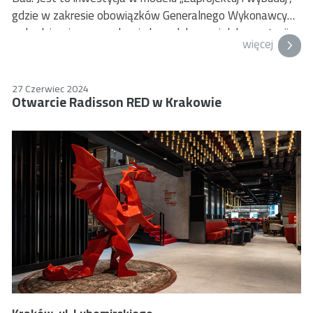
gdzie w zakresie obowiązków Generalnego Wykonawcy
wchodzi m. in. sporządzenie kompleksowej dokumentacji
więcej
projektowej, uzyskanie pozwolenia na budowę, uzyskanie
pozwolenia na rozbiórkę pawilonu D, wykonanie prac
rozbiórkowych oraz wykonanie robót budowlanych
27 Czerwiec 2024
Otwarcie Radisson RED w Krakowie
Budynku Centrum Obsługi Studenta UEK.