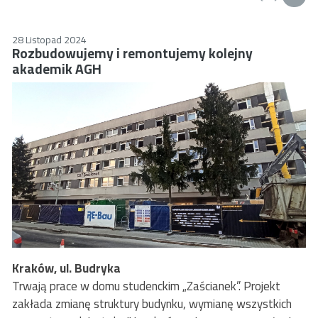
zarówno za prace budowlane, projektowe i instalacyjne
(wyposażyliśmy budynki w najnowocześniejsze systemy
niezbędne do funkcjonowania tego typu nieruchomości), jak
28 Listopad 2024
Rozbudowujemy i remontujemy kolejny
również za umeblowanie i kompleksowe wyposażenie obu
akademik AGH
obiektów.
Kraków, ul. Budryka
Trwają prace w domu studenckim „Zaścianek”. Projekt
zakłada zmianę struktury budynku, wymianę wszystkich