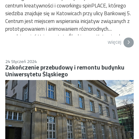
centrum kreatywności i coworkingu spinPLACE, którego
siedziba znajduje się w Katowicach przy ulicy Bankowej 5.
Centrum jest miejscem wspierania inicjatyw związanych z
prototypowaniem i animowaniem różnorodnych
przedsięwzięć Uniwersytetu Śląskiego w Katowicach,
więcej
zwłaszcza w zakresie współpracy z otoczeniem
akademickim, społecznym i gospodarczym. RE-Bau była
generalnym wykonawcą przebudowy i kapitalnego
24 Styczeń 2024
Zakończenie przebudowy i remontu budynku
remontu budynku. Realizacja kontraktu była dużym
Uniwersytetu Śląskiego
wyzwaniem z uwagi na zabytkowy charakter budynku, co
skutkowało objęciem remontu nadzorem
konserwatorskim. Poza standardowymi robotami
budowlanymi przeprowadziliśmy szereg prac
restauratorskich, zarówno we wnętrzu, gdzie część ścian
jest pokryta stiukami, jak i na zewnątrz, przywracając
fasadę do jej dawnej świetności.