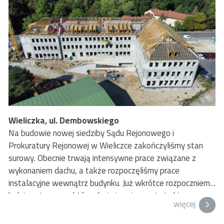
Wieliczka, ul. Dembowskiego
Na budowie nowej siedziby Sądu Rejonowego i
Prokuratury Rejonowej w Wieliczce zakończyliśmy stan
surowy. Obecnie trwają intensywne prace związane z
wykonaniem dachu, a także rozpoczęliśmy prace
instalacyjne wewnątrz budynku. Już wkrótce rozpoczniemy
kolejny etap prac, który obejmie m.in. montaż okien,
więcej
elewacji oraz prace wykończeniowe wewnątrz budynku.