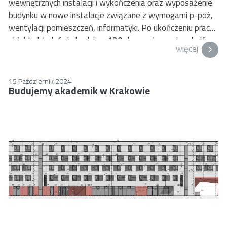
wewnętrznych instalacji i wykończenia oraz wyposażenie
budynku w nowe instalacje związane z wymogami p-poż,
wentylacji pomieszczeń, informatyki. Po ukończeniu prac
obiekt składać się będzie z 120 dwuosobowych pokojów
więcej
studenckich.
Jest to już trzeci dom studencki AGH, który remontujemy.
W 2021 roku ukończyliśmy remont DS „Bonus”, we
15 Październik 2024
Budujemy akademik w Krakowie
wrześniu 2024 roku zakończył się remont DS „Hajduczek”.