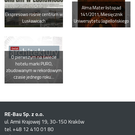
Alma Mater listopad
Ekspresowo rośnle centrum w
141/2011, Miesięcznik
Lusławicach
Uniwersytetu Jagiellońskiego
O pierwszym na świecie
hotelu marki PURO,
zbudowanym w rekordowym
czasie jednego roku…
RE-Bau Sp. z o.o.
ul. Armii Krajowej 19, 30-150 Kraków
tel. +48 12 410 01 80