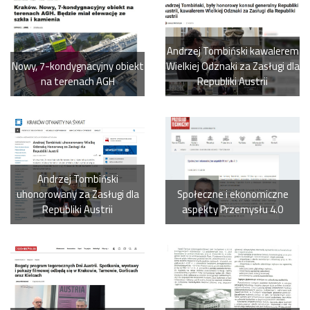
Andrzej Tombiński kawalerem
Nowy, 7-kondygnacyjny obiekt
Wielkiej Odznaki za Zasługi dla
na terenach AGH
Republiki Austrii
Andrzej Tombiński
uhonorowany za Zasługi dla
Społeczne i ekonomiczne
Republiki Austrii
aspekty Przemysłu 4.0