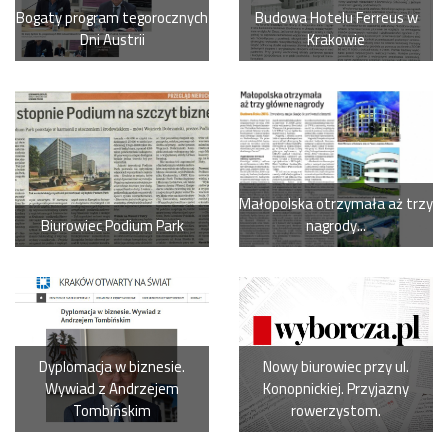
Bogaty program tegorocznych
Budowa Hotelu Ferreus w
Dni Austrii
Krakowie
Małopolska otrzymała aż trzy
Biurowiec Podium Park
nagrody...
Dyplomacja w biznesie.
Nowy biurowiec przy ul.
Wywiad z Andrzejem
Konopnickiej. Przyjazny
Tombińskim
rowerzystom.