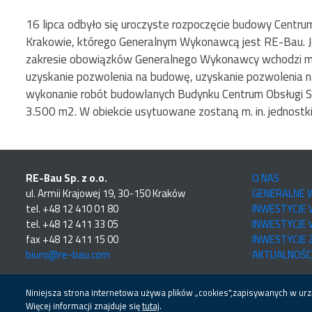
16 lipca odbyło się uroczyste rozpoczęcie budowy Centr
Krakowie, którego Generalnym Wykonawcą jest RE-Bau. Jes
zakresie obowiązków Generalnego Wykonawcy wchodzi m. 
uzyskanie pozwolenia na budowę, uzyskanie pozwolenia na
wykonanie robót budowlanych Budynku Centrum Obsługi S
3.500 m2. W obiekcie usytuowane zostaną m. in. jednostki
RE-Bau Sp. z o.o.
O NAS
ul. Armii Krajowej 19, 30-150 Kraków
GENERALNE
tel. +48 12 410 01 80
INWESTYCJE
tel. +48 12 411 33 05
INWESTYCJE 
fax +48 12 411 15 00
INWESTYCJE
biuro@re-bau.com
AKTUALNOŚC
Niniejsza strona internetowa używa plików „cookies",zapisywanych w urz
Copyrighted by RE-Bau
Więcej informacji znajduje się
tutaj
.