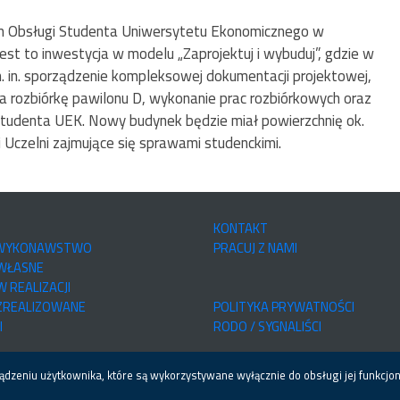
um Obsługi Studenta Uniwersytetu Ekonomicznego w
t to inwestycja w modelu „Zaprojektuj i wybuduj”, gdzie w
in. sporządzenie kompleksowej dokumentacji projektowej,
 rozbiórkę pawilonu D, wykonanie prac rozbiórkowych oraz
tudenta UEK. Nowy budynek będzie miał powierzchnię ok.
 Uczelni zajmujące się sprawami studenckimi.
KONTAKT
 WYKONAWSTWO
PRACUJ Z NAMI
 WŁASNE
W REALIZACJI
 ZREALIZOWANE
POLITYKA PRYWATNOŚCI
I
RODO / SYGNALIŚCI
ądzeniu użytkownika, które są wykorzystywane wyłącznie do obsługi jej funkcjon