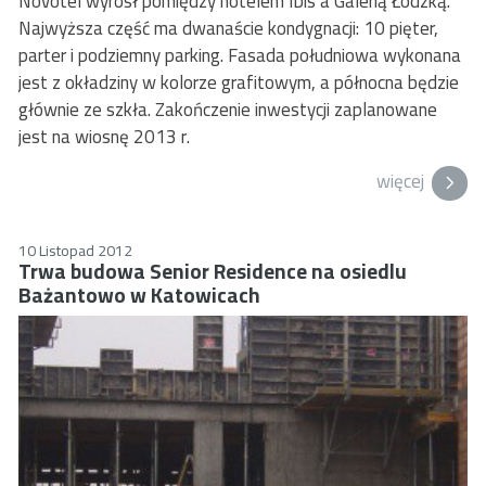
Novotel wyrósł pomiędzy ho­telem Ibis a Galerią Łódzką.
Najwyższa część ma dwanaście kondygnacji: 10 pięter,
parter i podziemny parking. Fa­sada południowa wykonana
jest z okładziny w kolorze grafitowym, a północna będzie
głównie ze szkła. Zakończenie inwestycji zaplanowane
jest na wiosnę 2013 r.
więcej
10 Listopad 2012
Trwa budowa Senior Residence na osiedlu
Bażantowo w Katowicach