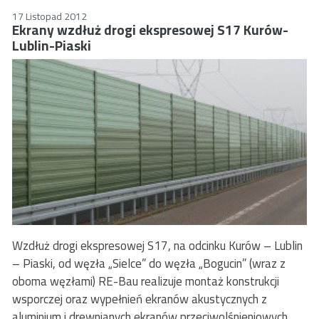
17 Listopad 2012
Ekrany wzdłuż drogi ekspresowej S17 Kurów-
Lublin-Piaski
Wzdłuż drogi ekspresowej S17, na odcinku Kurów – Lublin
– Piaski, od węzła „Sielce” do węzła „Bogucin” (wraz z
oboma węzłami) RE-Bau realizuje montaż konstrukcji
wsporczej oraz wypełnień ekranów akustycznych z
aluminium i drewnianych ekranów przeciwolśnieniowych.