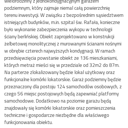
wielorodzinny z jednokondygnacyjnym garażem
podziemnym, który zajmuje niemal całą powierzchnię
terenu inwestycji. W związku z bezpośrednim sąsiedztwem
istniejących budynków, m.in. szpital św. Rafała, konieczne
było wykonanie zabezpieczenia wykopu w technologii
ściany berlińskiej. Obiekt zaprojektowano w konstrukcji
żelbetowej monolitycznej z murowanymi ścianami nośnymi
w obrębie czterech najwyższych kondygnacji. W ramach
przedsięwzięcia powstanie obiekt ze 136 mieszkaniami,
których metraż mieści się w przedziale od 32m2 do 87m.
Na parterze zlokalizowany będzie lokal użytkowy oraz
funkcjonalne komórki lokatorskie. Garaż podziemny będzie
przeznaczony dla postoju 124 samochodów osobowych, z
czego 56 miejsc postojowych będą zapewniać platformy
samochodowe. Dodatkowo na poziomie garażu będą
znajdowały się komórki lokatorskie oraz pomieszczenia
techniczne i gospodarcze niezbędne dla właściwego
funkcjonowania obiektu.