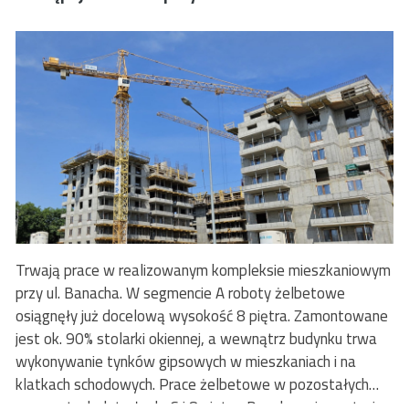
Trwają prace w realizowanym kompleksie mieszkaniowym
przy ul. Banacha. W segmencie A roboty żelbetowe
osiągnęły już docelową wysokość 8 piętra. Zamontowane
jest ok. 90% stolarki okiennej, a wewnątrz budynku trwa
wykonywanie tynków gipsowych w mieszkaniach i na
klatkach schodowych. Prace żelbetowe w pozostałych
segmentach dotarły do 6 i 8 piętra. Docelowo inwestycja