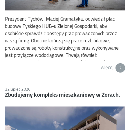
Prezydent Tychów, Maciej Gramatyka, odwiedził plac
budowy Tyskiego HUB-u Zielonej Gospodarki, aby
osobiście sprawdzić postępy prac prowadzonych przez
naszą firmę. Obecnie kończą się prace rozbiórkowe,
prowadzone są roboty konstrukcyjne oraz wykonywane
jest przyłącze wodociągowe. Trwają również
przygotowania do rozpoczęcia prac elektrycznych.
więcej
Tyski Hub Zielonej Gospodarki to strategiczna inwestycja,
której celem jest wsparcie transformacji gospodarczej
podregionu tyskiego w kierunku nowoczesnych,
22 Lipiec 2026
Zbudujemy kompleks mieszkaniowy w Żorach.
ekologicznych rozwiązań. Projekt odpowiada na wyzwania
związane ze zmianami klimatycznymi oraz odchodzeniem
od gospodarki opartej na węglu. W obiekcie mają działać
centra przedsiębiorczości, kompetencji zawodowych oraz
informacji i doradztwa. Powstaną m.in. biura, przestrzenie